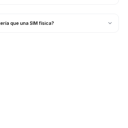
ería que una SIM física?