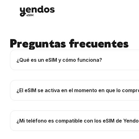
Preguntas frecuentes
¿Qué es un eSIM y cómo funciona?
¿El eSIM se activa en el momento en que lo compr
¿Mi teléfono es compatible con los eSIM de Yend