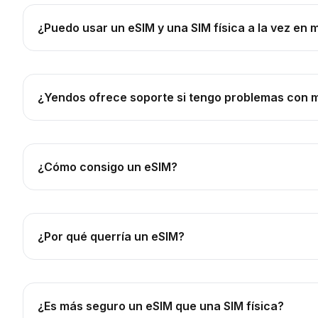
¿Puedo usar un eSIM y una SIM física a la vez en 
¿Yendos ofrece soporte si tengo problemas con 
¿Cómo consigo un eSIM?
¿Por qué querría un eSIM?
¿Es más seguro un eSIM que una SIM física?